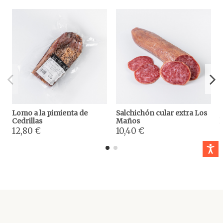
Lomo a la pimienta de
Salchichón cular extra Los
Cedrillas
Maños
12,80 €
10,40 €
Accesibi