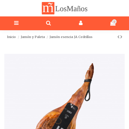
Nota:
este
sitio
web
0
incluye
un
sistema
Inicio
Jamón y Paleta
Jamón esencia JA Cedrillas
de
accesibilidad.