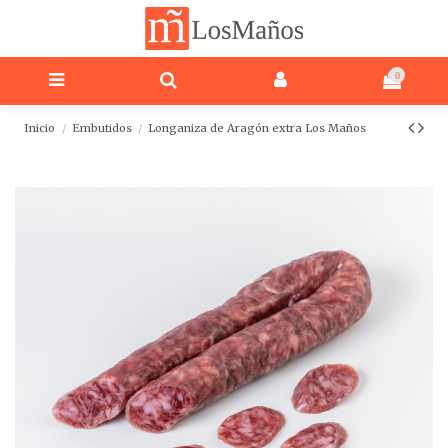
Nota:
este
sitio
web
0
incluye
un
sistema
Inicio
Embutidos
Longaniza de Aragón extra Los Maños
de
accesibilidad.