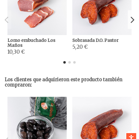
Lomo embuchado Los
Sobrasada D.O. Pastor
Maños
5,20 €
10,30 €
Los clientes que adquirieron este producto también
compraron:
Accesibi